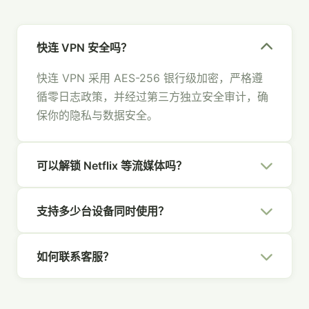
快连 VPN 安全吗？
快连 VPN 采用 AES-256 银行级加密，严格遵
循零日志政策，并经过第三方独立安全审计，确
保你的隐私与数据安全。
可以解锁 Netflix 等流媒体吗？
可以。快连 VPN 拥有专为流媒体优化的节点，
支持多少台设备同时使用？
支持 Netflix、Hulu、Disney+、YouTube 等主
流平台，畅享全球内容。
一个快连 VPN 账号支持 5 台设备同时在线，覆
如何联系客服？
盖你的所有设备，全家共享安全网络。
你可以通过官网右下角的在线聊天、发送邮件至
[email protected]
，或通过社交媒体联系我们，